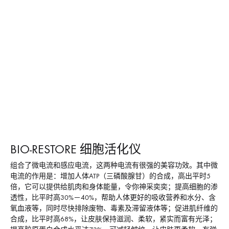
BIO-RESTORE 细胞活化仪
组合了微电流和感应电流，这两种电流有很强的美容功效。其中微
电流的作用是：增加人体ATP（三磷酸腺甘）的合成，高出平时5
倍，它可以提供给肌肉和身体能量，令你神采奕奕；提高细胞的渗
透性，比平时高30%－40%，帮助人体更好的吸收营养和水分、含
氧血液等，同时尽快排除废物、毒素及滞留液体等；促进肌纤维的
合成，比平时高68%，让皮肤保持滋润、柔软，紧实而富有光泽；