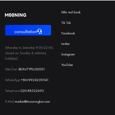
little red book
Tik Tok
consultation
Facebook
twitter
(Monday to Saturday 9:00-22:00,
closed on Sunday & statutory
Instagram
holidays)
YouTube
WeChat:
BEAUTYPLUS0001
WhatsApp:
+8619924239541
Telephone:
020-88522693
E-Mail:
market@mooningkor.com