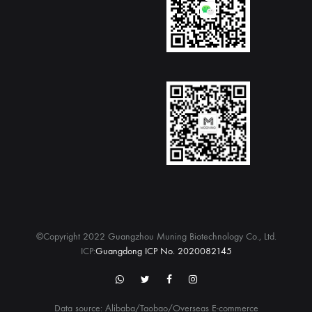
©Copyright 2022 Guangzhou Muning Biotechnology Co., Ltd.
ICP:
Guangdong ICP No. 2020082145
WhatsApp
twitter
Facebook
Instagram
Data source: Alibaba/Taobao/Overseas E-commerce